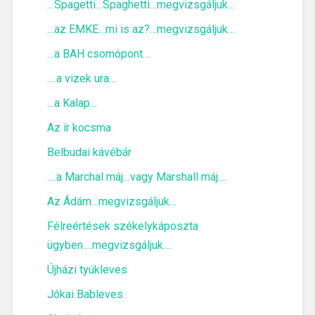
…Spagetti…Spaghetti…megvizsgáljuk…
…az EMKE…mi is az?…megvizsgáljuk…
…a BAH csomópont…
….a vizek ura…
…a Kalap…
Az ír kocsma
Belbudai kávébár
….a Marchal máj…vagy Marshall máj….
Az Ádám…megvizsgáljuk…
Félreértések székelykáposzta
ügyben….megvizsgáljuk….
Újházi tyúkleves
Jókai Bableves