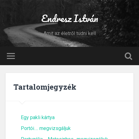
Endresz István
Amit az életről tudni kell
Tartalomjegyzék
Egy pakli kártya
Portói…. megvizsgáljuk