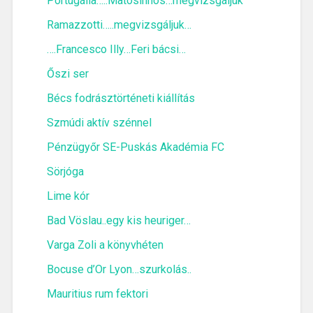
Portugália…..Matosinhos…megvizsgáljuk
Ramazzotti…..megvizsgáljuk…
….Francesco Illy…Feri bácsi…
Őszi ser
Bécs fodrásztörténeti kiállítás
Szmúdi aktív szénnel
Pénzügyőr SE-Puskás Akadémia FC
Sörjóga
Lime kór
Bad Vöslau..egy kis heuriger…
Varga Zoli a könyvhéten
Bocuse d’Or Lyon…szurkolás..
Mauritius rum fektori