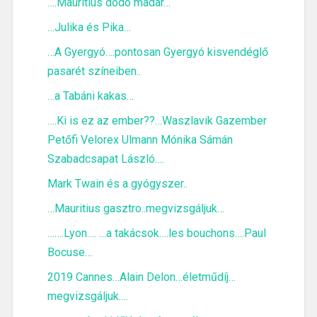
….Mauritius dodo madár…
…Julika és Pika…
…A Gyergyó….pontosan Gyergyó kisvendéglő
pasarét színeiben..
…a Tabáni kakas…
….Ki is ez az ember??…Waszlavik Gazember
Petőfi Velorex Ulmann Mónika Sámán
Szabadcsapat László….
Mark Twain és a gyógyszer..
…Mauritius gasztro..megvizsgáljuk…
…….Lyon…. …a takácsok….les bouchons….Paul
Bocuse…
2019 Cannes…Alain Delon…életműdíj…
megvizsgáljuk….