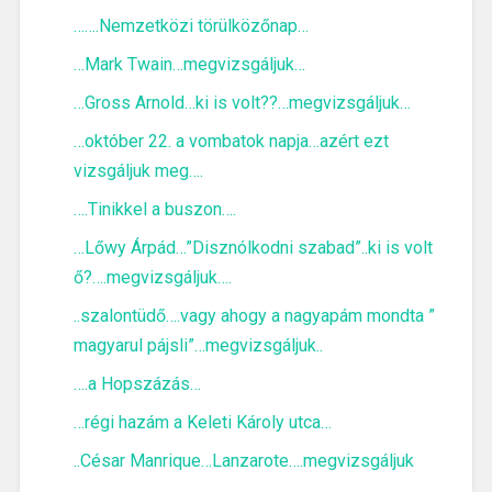
…….Nemzetközi törülközőnap…
…Mark Twain…megvizsgáljuk…
…Gross Arnold…ki is volt??…megvizsgáljuk…
…október 22. a vombatok napja…azért ezt
vizsgáljuk meg….
….Tinikkel a buszon….
…Lőwy Árpád…”Disznólkodni szabad”..ki is volt
ő?….megvizsgáljuk….
..szalontüdő….vagy ahogy a nagyapám mondta ”
magyarul pájsli”…megvizsgáljuk..
….a Hopszázás…
…régi hazám a Keleti Károly utca…
..César Manrique…Lanzarote….megvizsgáljuk