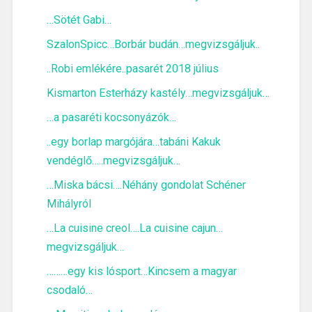
…Sötét Gabi…
SzalonSpicc…Borbár budán…megvizsgáljuk..
..Robi emlékére..pasarét 2018 július
Kismarton Esterházy kastély…megvizsgáljuk…
…a pasaréti kocsonyázók…
..egy borlap margójára…tabáni Kakuk
vendéglő…..megvizsgáljuk…
…Miska bácsi….Néhány gondolat Schéner
Mihályról
…La cuisine creol….La cuisine cajun…
megvizsgáljuk…
………egy kis lósport…Kincsem a magyar
csodaló…