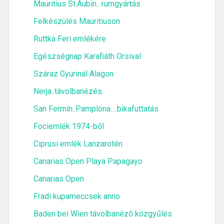
Mauritius St.Aubin.. rumgyártás
Felkészülés Mauritiuson
Ruttka Feri emlékére
Egészségnap Karafiáth Orsival
Száraz Gyurinál Alagon
Nerja..távolbanézés..
San Fermín..Pamplona….bikafuttatás
Fociemlék 1974-ből
Ciprusi emlék Lanzarotén
Canarias Open Playa Papagayo
Canarias Open
Fradi kupameccsek anno
Baden bei Wien távolbanéző közgyűlés