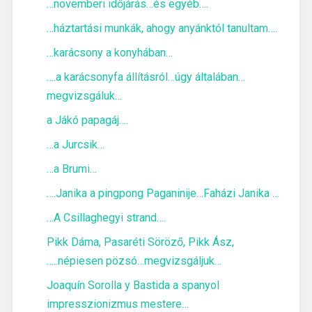
…novemberi időjárás…és egyéb….
…háztartási munkák, ahogy anyánktól tanultam….
…karácsony a konyhában…
….a karácsonyfa állításról…úgy általában…
megvizsgáluk…
a Jákó papagáj….
…a Jurcsik…
…a Brumi…
….Janika a pingpong Paganinije…Faházi Janika …
…A Csillaghegyi strand….
Pikk Dáma, Pasaréti Söröző, Pikk Ász,
…..népiesen pözsó…megvizsgáljuk…
Joaquín Sorolla y Bastida a spanyol
impresszionizmus mestere…