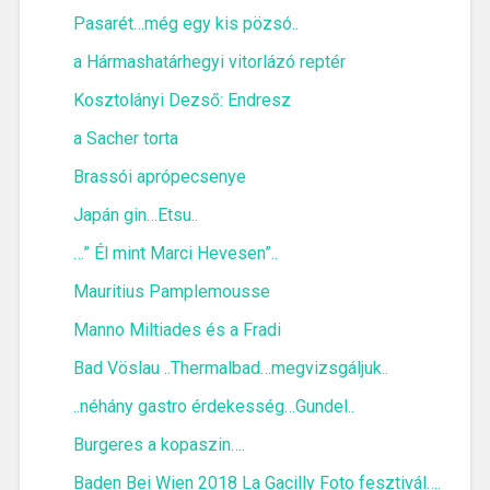
Pasarét…még egy kis pözsó..
a Hármashatárhegyi vitorlázó reptér
Kosztolányi Dezső: Endresz
a Sacher torta
Brassói aprópecsenye
Japán gin…Etsu..
…” Él mint Marci Hevesen”..
Mauritius Pamplemousse
Manno Miltiades és a Fradi
Bad Vöslau ..Thermalbad…megvizsgáljuk..
..néhány gastro érdekesség…Gundel..
Burgeres a kopaszin….
Baden Bei Wien 2018 La Gacilly Foto fesztivál….