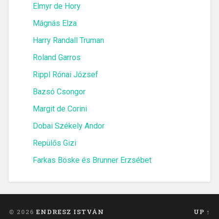
Elmyr de Hory
Mágnás Elza
Harry Randall Truman
Roland Garros
Rippl Rónai József
Bazsó Csongor
Margit de Corini
Dobai Székely Andor
Repülős Gizi
Farkas Böske és Brunner Erzsébet
© 2026
ENDRESZ ISTVÁN
UP ↑