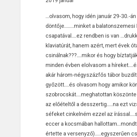
2019 január
…olvasom, hogy idén január 29-30.-án 
döntője……..minket a balatonszemesi K
csapatával….ez rendben is van …druk
klaviatúrát, hanem azért, mert évek ót
csinálnak???….mikor és hogy bíztatjá
minden évben elolvasom a híreket….és
akár három-négyszázfős tábor buzdít….
győzött….és olvasom hogy amikor kön
szobrocskát….meghatottan köszönte m
az előételtől a desszertig…..na ezt 
séfeket cinkelném ezzel az írással….
eccer a kocsmában hallottam…mondt
értette a versenyző)…..egyszerűen cs