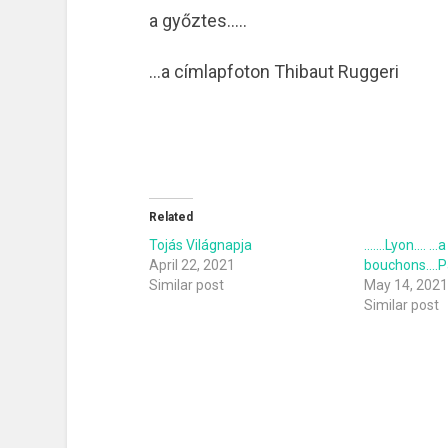
a győztes…..
…a címlapfoton Thibaut Ruggeri
Related
Tojás Világnapja
…….Lyon…. …a
April 22, 2021
bouchons….P
Similar post
May 14, 202
Similar post