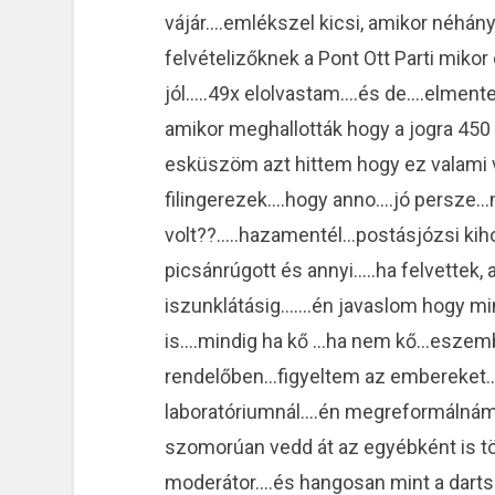
vájár….emlékszel kicsi, amikor néhán
felvételizőknek a Pont Ott Parti miko
jól…..49x elolvastam….és de….elmente
amikor meghallották hogy a jogra 450
esküszöm azt hittem hogy ez valami
filingerezek….hogy anno….jó persze…
volt??…..hazamentél…postásjózsi kih
picsánrúgott és annyi…..ha felvettek,
iszunklátásig…….én javaslom hogy mi
is….mindig ha kő …ha nem kő…eszembe
rendelőben…figyeltem az embereket..h
laboratóriumnál….én megreformálnám…
szomorúan vedd át az egyébként is t
moderátor….és hangosan mint a darts