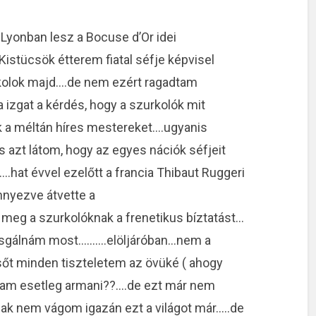
Lyonban lesz a Bocuse d’Or idei
istücsök étterem fiatal séfje képvisel
kolok majd….de nem ezért ragadtam
a izgat a kérdés, hogy a szurkolók mit
k a méltán híres mestereket….ugyanis
 azt látom, hogy az egyes nációk séfjeit
hat évvel ezelőtt a francia Thibaut Ruggeri
nyezve átvette a
eg a szurkolóknak a frenetikus bíztatást…
vizsgálnám most……….elöljáróban…nem a
sőt minden tiszteletem az övüké ( ahogy
am esetleg armani??….de ezt már nem
ak nem vágom igazán ezt a világot már…..de