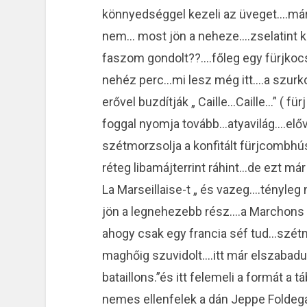
könnyedséggel kezeli az üveget….má
nem… most jön a neheze….zselatint kev
faszom gondolt??….főleg egy fürjkoc
nehéz perc…mi lesz még itt….a szurk
erővel buzdítják „ Caille…Caille…” ( fü
foggal nyomja tovább…atyavilág….előv
szétmorzsolja a konfitált fürjcombhú
réteg libamájterrint ráhint…de ezt már
La Marseillaise-t „ és vazeg….tényl
jön a legnehezebb rész….a Marchons 
ahogy csak egy francia séf tud…szétm
maghőig szuvidolt….itt már elszabadu
bataillons.”és itt felemeli a formát a 
nemes ellenfelek a dán Jeppe Foldega