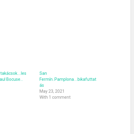
 takácsok….les
San
aul Bocuse…
Fermín..Pamplona….bikafuttat
1
ás
May 23, 2021
With 1 comment