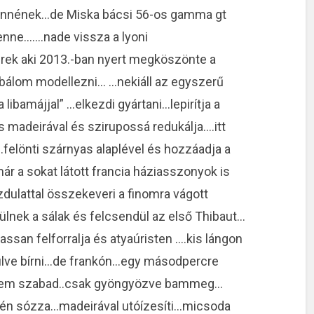
szennének…de Miska bácsi 56-os gamma gt
enne…….nade vissza a lyoni
erek aki 2013.-ban nyert megköszönte a
óbálom modellezni… …nekiáll az egyszerű
libamájjal” …elkezdi gyártani…lepirítja a
és madeirával és szirupossá redukálja….itt
….felönti szárnyas alaplével és hozzáadja a
már a sokat látott francia háziasszonyok is
ulattal összekeveri a finomra vágott
ülnek a sálak és felcsendül az első Thibaut…
san felforralja és atyaúristen ….kis lángon
 ülve bírni…de frankón…egy másodpercre
…nem szabad..csak gyöngyözve bammeg…
égén sózza…madeirával utóízesíti…micsoda