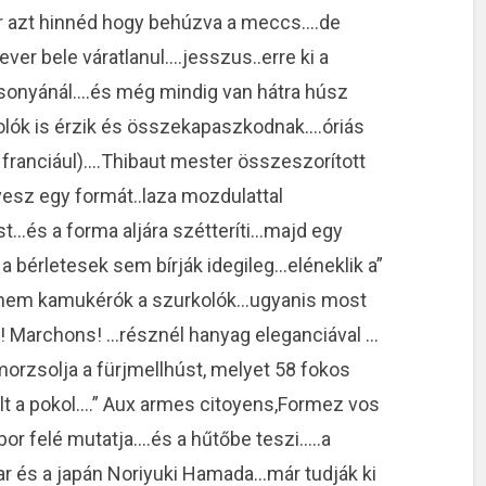
r azt hinnéd hogy behúzva a meccs….de
er bele váratlanul….jesszus..erre ki a
sonyánál….és még mindig van hátra húsz
olók is érzik és összekapaszkodnak….óriás
rj franciául)….Thibaut mester összeszorított
esz egy formát..laza mozdulattal
st…és a forma aljára szétteríti…majd egy
 a bérletesek sem bírják idegileg…eléneklik a”
eg nem kamukérók a szurkolók…ugyanis most
! Marchons! …résznél hanyag eleganciával …
orzsolja a fürjmellhúst, melyet 58 fokos
lt a pokol….” Aux armes citoyens,Formez vos
tábor felé mutatja….és a hűtőbe teszi…..a
r és a japán Noriyuki Hamada…már tudják ki