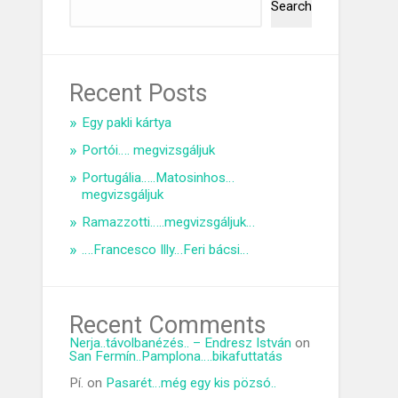
Search
Recent Posts
Egy pakli kártya
Portói…. megvizsgáljuk
Portugália…..Matosinhos…
megvizsgáljuk
Ramazzotti…..megvizsgáljuk…
….Francesco Illy…Feri bácsi…
Recent Comments
Nerja..távolbanézés.. – Endresz István
on
San Fermín..Pamplona….bikafuttatás
Pí.
on
Pasarét…még egy kis pözsó..