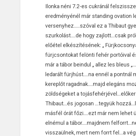
Ilonka néni 7.2-es cukránál felszis
eredményénél már standing ovation l
versenyhez…..szóval ez a Thibaut gy
szurkolást….de hogy zajlott…csak pr
előétel elkészítésének: „ Fürjkocsonya 
fürjcsontokat felönti fehér portóival 
már a tábor beindul „ allez les bleus „
ledarált fürjhúst….na ennél a pontnál 
kereplőt ragadnak….majd elegáns mozd
zöldségeket a tojásfehérjével…előker
Thibaut…és jogosan …tegyük hozzá…las
másfél órát főzi….ezt már nem lehet
elnémul a tábor….majdnem felforrt
visszaülnek, mert nem forrt fel…a v