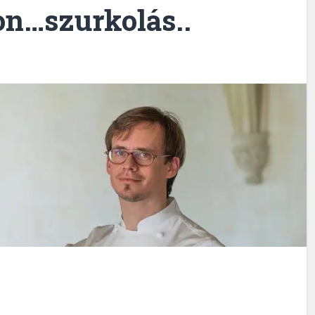
on…szurkolás..