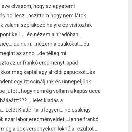
y éve olvasom, hogy az egyetemi
r és hol lesz…aszittem hogy nem látok
k valami szórakozó helyre és visítoztak
 pont kell …..és nézem a híradóban…
 vicc….de nem….nézem a csákókat….és
megint az anno….de télleg mi
ozta az unfrankó eredményt, apád
 akkor meg kaptál egy alföldi papucsot…és
ndent együtt csináljunk és ünnepeljünk
 jutott, hogy nemrég voltam a kapás uccai
ááaáttt???…..lelet kiadás a
.Lelet Kiadó Parti legyen….ne csak így
ök szar labor eredményeidet….lenne frankó
 meg a box versenyeken lökné a rezültöt…