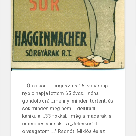
….Őszi sör… …augusztus 15. vasárnap…
nyolc napja lettem 65 éves….néha
gondolok rá….mennyi minden történt, és
sok minden meg nem ….délutáni
kánikula …33 fokkal….még a madarak is
csöndben vannak….a „Jelenkor”-t
olvasgatom…..” Radnóti Miklós és az