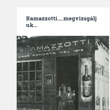
Ramazzotti…..megvizsgálj
uk…