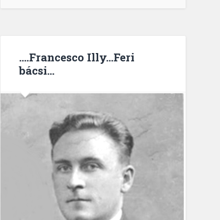
….Francesco Illy…Feri
bácsi…