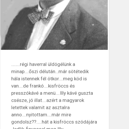
……..régi haverral üldögélünk a
minap….őszi délután…már sötétedik
hála istennek fél ötkor….meg köd is
van….de frankó….kisfröccs és
presszókávé a menü….Illy kávé guszta
csésze, jó illat….azért a magyarok
letettek valamit az asztalra
anno….nyitottam….már mire
gondolsz??…..hát a kisfröccs szódájára
Jedlik Ányossal meg Illy…