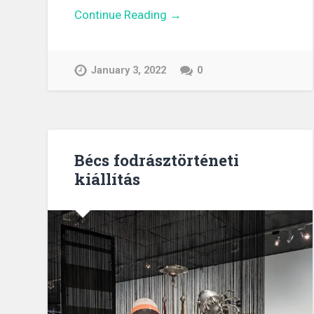
Continue Reading →
January 3, 2022
0
Bécs fodrásztörténeti
kiállítás