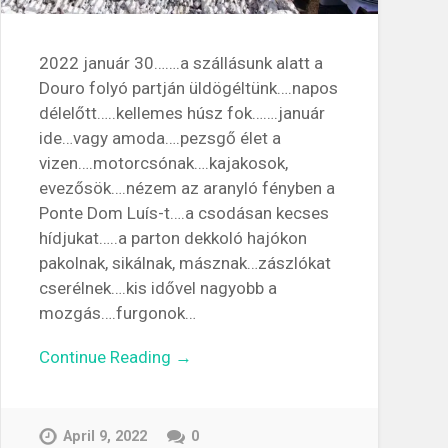
2022 január 30…….a szállásunk alatt a
Douro folyó partján üldögéltünk….napos
délelőtt…..kellemes húsz fok…….január
ide…vagy amoda….pezsgő élet a
vizen….motorcsónak….kajakosok,
evezősök….nézem az aranyló fényben a
Ponte Dom Luís-t….a csodásan kecses
hídjukat…..a parton dekkoló hajókon
pakolnak, sikálnak, másznak…zászlókat
cserélnek….kis idővel nagyobb a
mozgás….furgonok…
Continue Reading →
April 9, 2022
0