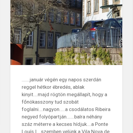
…….január végén egy napos szerdán
reggel hétkor ébredés, ablak
kinyit….majd rögtön megállapít, hogy a
főnökasszony tud szobát
foglalni….nagyon…..a csodálatos Ribeira
negyed folyópartján…….balra néhány
száz méterre a kecses hídjuk….a Ponte
Louís I….szemben velünk a Vila Nova de