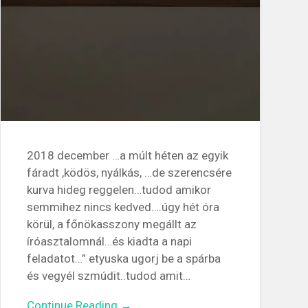
2018 december …a múlt héten az egyik
fáradt ,ködös, nyálkás, …de szerencsére
kurva hideg reggelen…tudod amikor
semmihez nincs kedved….úgy hét óra
körül, a főnökasszony megállt az
íróasztalomnál…és kiadta a napi
feladatot…” etyuska ugorj be a spárba
és vegyél szmúdit..tudod amit…
Continue Reading →