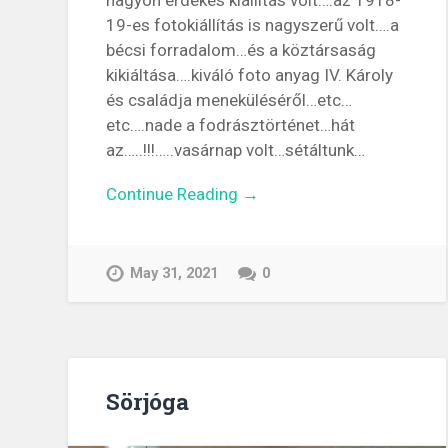
nagyon érdekes kiállítás volt….az 1918-
19-es fotokiállítás is nagyszerű volt….a
bécsi forradalom…és a köztársaság
kikiáltása….kiváló foto anyag IV. Károly
és családja meneküléséről…etc…
etc….nade a fodrásztörténet…hát
az…..!!!…..vasárnap volt…sétáltunk…
Continue Reading →
May 31, 2021
0
Sörjóga