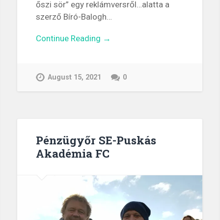
őszi sör” egy reklámversről…alatta a
szerző Bíró-Balogh…
Continue Reading →
August 15, 2021
0
Pénzügyőr SE-Puskás
Akadémia FC