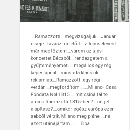
….Ramazzotti….megvizsgáljuk….Január
elseje…tavaszi délelőtt….a lencselevest
már megfőztem….várom az újévi
koncertet Bécsből….rendezgetem a
gyűjteményemet,…..megállok egy régi
képeslapnál….micsoda klasszik
reklámlap….Ramazzotti egy régi
verdán….megfordítom……..Milano- Casa
Fondata Nel 1815…..mit csináltál te
amico Ramazotti 1815-ben?….céget
alapítasz?….amikor egész európa ezer
sebből vérzik, Milano meg pláne…..na
azért utánajártam……….Elba…