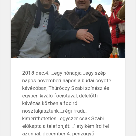
2018 dec.4. …egy hónapja ..egy szép
napos novemberi napon a budai coyote
kávézóban, Thúróczy Szabi színész és
egyben kiváló focistával, délelőtti
kávézás közben a fociról
nosztalgiáztunk….régi fradi…
kimeríthetetlen…egyszer csak Szabi
előkapta a telefonját:…” etyikém írd fel
azonnal..december 4. pénzügyőr