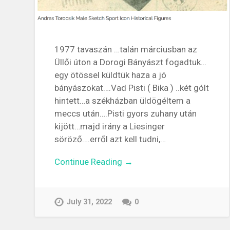
1977 tavaszán …talán márciusban az
Üllői úton a Dorogi Bányászt fogadtuk…
egy ötössel küldtük haza a jó
bányászokat….Vad Pisti ( Bika ) ..két gólt
hintett…a székházban üldögéltem a
meccs után….Pisti gyors zuhany után
kijött…majd irány a Liesinger
söröző….erről azt kell tudni,…
Continue Reading →
July 31, 2022
0