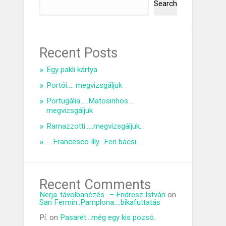
Search
Recent Posts
Egy pakli kártya
Portói…. megvizsgáljuk
Portugália…..Matosinhos…
megvizsgáljuk
Ramazzotti…..megvizsgáljuk…
….Francesco Illy…Feri bácsi…
Recent Comments
Nerja..távolbanézés.. – Endresz István
on
San Fermín..Pamplona….bikafuttatás
Pí.
on
Pasarét…még egy kis pözsó..