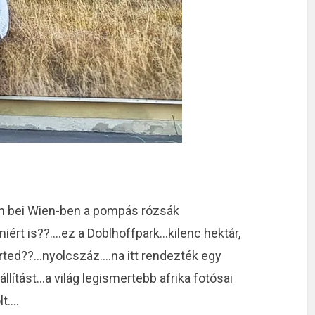
en bei Wien-ben a pompás rózsák
ért is??….ez a Doblhoffpark…kilenc hektár,
érted??…nyolcszáz….na itt rendezték egy
llítást…a világ legismertebb afrika fotósai
lt….