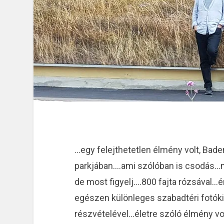
…egy felejthetetlen élmény volt, Bad
parkjában….ami szólóban is csodás…mi
de most figyelj….800 fajta rózsával…
egészen különleges szabadtéri fotókiá
részvételével…életre szóló élmény vo