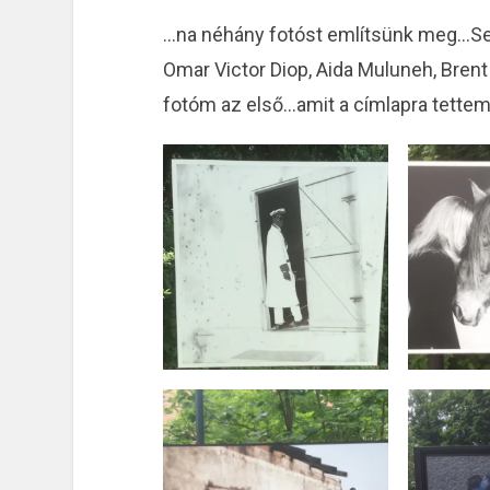
…na néhány fotóst említsünk meg…Sey
Omar Victor Diop, Aida Muluneh, Brent
fotóm az első…amit a címlapra tett