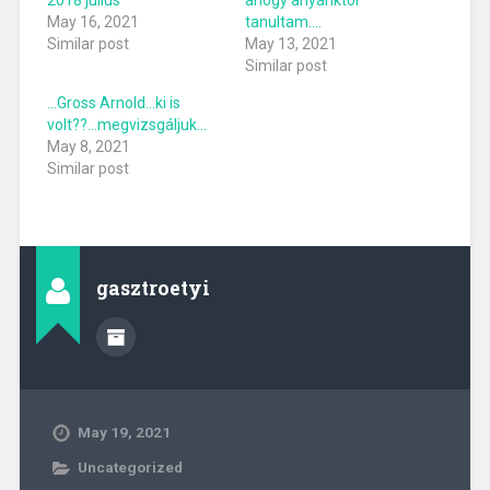
May 16, 2021
tanultam….
Similar post
May 13, 2021
Similar post
…Gross Arnold…ki is
volt??…megvizsgáljuk…
May 8, 2021
Similar post
gasztroetyi
May 19, 2021
Uncategorized