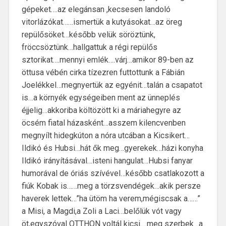
gépeket….az elegánsan ,kecsesen landoló
vitorlázókat……ismertük a kutyásokat…az öreg
repülősöket…később velük söröztünk,
fröccsöztünk…hallgattuk a régi repülős
sztorikat….mennyi emlék….várj…amikor 89-ben az
öttusa vébén cirka tízezren futtottunk a Fábián
Joelékkel…megnyertük az egyénit…talán a csapatot
is…a környék egységeiben ment az ünneplés
éjjelig…akkoriba költözött ki a máriahegyre az
öcsém fiatal házasként…asszem kilencvenben
megnyílt hidegkúton a nóra utcában a Kicsikert…
Ildikó és Hubsi…hát ők meg…gyerekek…házi konyha
Ildikó irányításával…isteni hangulat…Hubsi fanyar
humorával de óriás szívével…később csatlakozott a
fiúk Kobak is……meg a törzsvendégek…akik persze
haverek lettek…”ha ütöm ha verem,mégiscsak a……”
a Misi, a Magdi,a Zoli a Laci…belőlük vót vagy
öt,egyszóval OTTHON voltál kicsi….meg szerbek ..a