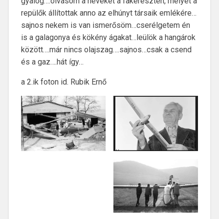
gyalog….olvasom a neveket a fakereszten, melyet a
repülők állítottak anno az elhúnyt társaik emlékére…
sajnos nekem is van ismerősöm…cserélgetem én
is a galagonya és kökény ágakat…leülök a hangárok
között….már nincs olajszag….sajnos…csak a csend
és a gaz….hát így…
a 2.ik foton id. Rubik Ernő