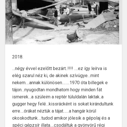
2018.
…négy évvel ezelőtt bezárt..!!!! ….ez így leírva is
elég szarul néz ki, de akinek szívügye…mint
nekem….annak különösen……..1970 óta billegek e
tájon…nyugodtan mondhatom hogy minden fát
ismerek…a szüleim a reptér túluldalán laktak..a
gugger hegy felé…kissrácként is sokat kirándultunk
erre….órákat néztük a tájat……a hangár körül
okoskodtunk….tudod amikor jólesik a gépolaj és a
spéci gépzsír illata….csodáltuk a gyönyörű régi