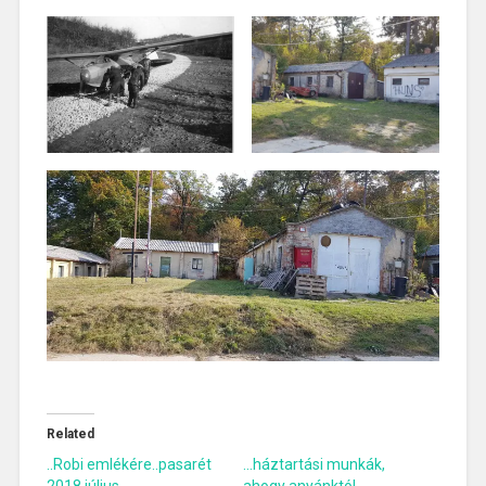
Related
..Robi emlékére..pasarét
…háztartási munkák,
2018 július
ahogy anyánktól