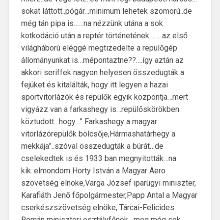
sokat láttott..pógár…minimum lehetek szomorú..de
még tán pipa is……na nézzünk utána a sok
kotkodáció után a reptér történetének……..az első
világháború eléggé megtizedelte a repülőgép
állományunkat is…mépontaztne??….így aztán az
akkori seriffek nagyon helyesen összedugták a
fejüket és kitalálták, hogy itt legyen a hazai
sportvitorlázók és repülők egyik központja…mert
vigyázz van a farkashegy is…repülőskörökben
köztudott…hogy…” Farkashegy a magyar
vitorlázórepülők bölcsője,Hármashatárhegy a
mekkája”..szóval összedugták a búrát…de
cselekedtek is és 1933 ban megnyitották…na
kik..elmondom Horty István a Magyar Aero
szövetség elnöke,Varga József iparügyi miniszter,
Karafiáth Jenő főpolgármester,Papp Antal a Magyar
cserkészszövetség elnöke, Tárcai-Felicides
Román miniszteri osztályfőnök , meg még sok