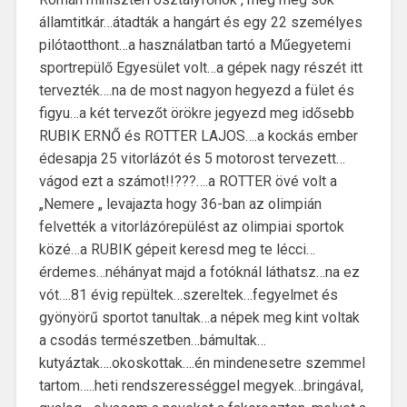
államtitkár…átadták a hangárt és egy 22 személyes
pilótaotthont…a használatban tartó a Műegyetemi
sportrepülő Egyesület volt…a gépek nagy részét itt
tervezték….na de most nagyon hegyezd a fület és
figyu…a két tervezőt örökre jegyezd meg idősebb
RUBIK ERNŐ és ROTTER LAJOS….a kockás ember
édesapja 25 vitorlázót és 5 motorost tervezett…
vágod ezt a számot!!???….a ROTTER övé volt a
„Nemere „ levajazta hogy 36-ban az olimpián
felvették a vitorlázórepülést az olimpiai sportok
közé…a RUBIK gépeit keresd meg te lécci…
érdemes…néhányat majd a fotóknál láthatsz…na ez
vót….81 évig repültek…szereltek…fegyelmet és
gyönyörű sportot tanultak…a népek meg kint voltak
a csodás természetben…bámultak…
kutyáztak….okoskottak….én mindenesetre szemmel
tartom…..heti rendszerességgel megyek…bringával,