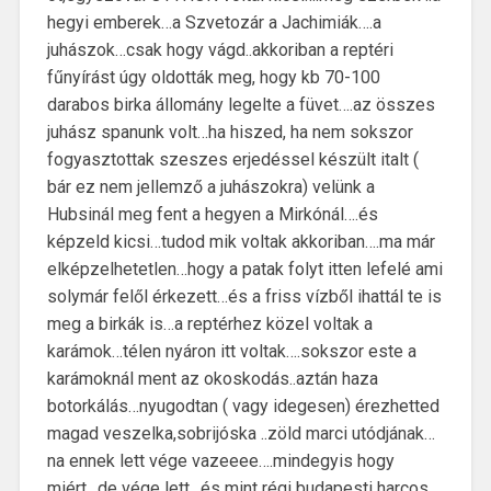
hegyi emberek…a Szvetozár a Jachimiák….a
juhászok…csak hogy vágd..akkoriban a reptéri
fűnyírást úgy oldották meg, hogy kb 70-100
darabos birka állomány legelte a füvet….az összes
juhász spanunk volt…ha hiszed, ha nem sokszor
fogyasztottak szeszes erjedéssel készült italt (
bár ez nem jellemző a juhászokra) velünk a
Hubsinál meg fent a hegyen a Mirkónál….és
képzeld kicsi…tudod mik voltak akkoriban….ma már
elképzelhetetlen…hogy a patak folyt itten lefelé ami
solymár felől érkezett…és a friss vízből ihattál te is
meg a birkák is…a reptérhez közel voltak a
karámok…télen nyáron itt voltak….sokszor este a
karámoknál ment az okoskodás..aztán haza
botorkálás…nyugodtan ( vagy idegesen) érezhetted
magad veszelka,sobrijóska ..zöld marci utódjának…
na ennek lett vége vazeeee….mindegyis hogy
miért…de vége lett…és mint régi budapesti harcos…